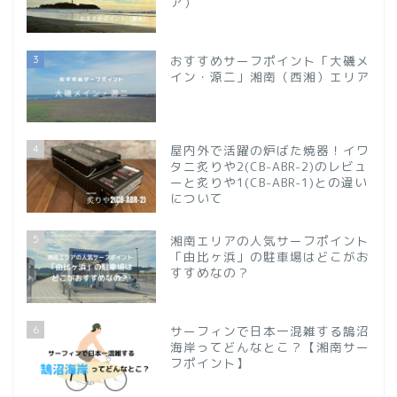
ア）
3
おすすめサーフポイント「大磯メ
イン・源二」湘南（西湘）エリア
4
屋内外で活躍の炉ばた焼器！イワ
タニ炙りや2(CB-ABR-2)のレビュ
ーと炙りや1(CB-ABR-1)との違い
について
5
湘南エリアの人気サーフポイント
「由比ヶ浜」の駐車場はどこがお
すすめなの？
6
サーフィンで日本一混雑する鵠沼
海岸ってどんなとこ？【湘南サー
フポイント】