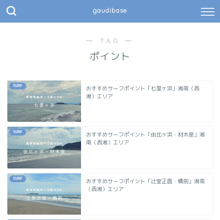
gaudibase
― TAG ―
ポイント
SURF
おすすめサーフポイント「七里ヶ浜」湘南（西
湘）エリア
SURF
おすすめサーフポイント「由比ヶ浜・材木座」湘
南（西湘）エリア
SURF
おすすめサーフポイント「辻堂正面・橋前」湘南
（西湘）エリア