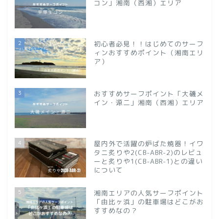
コン」湘南（西湘）エリア
2
初心者必見！！はじめてのサーフ
ィンおすすめポイント（湘南エリ
ア）
3
おすすめサーフポイント「大磯メ
イン・源二」湘南（西湘）エリア
4
屋内外で活躍の炉ばた焼器！イワ
タニ炙りや2(CB-ABR-2)のレビュ
ーと炙りや1(CB-ABR-1)との違い
について
5
湘南エリアの人気サーフポイント
「由比ヶ浜」の駐車場はどこがお
すすめなの？