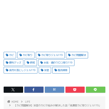
カビ
カビ取り
カビ取りジェル119
カビ問題解決
便利グッズ
時短
水垢・鏡のウロコ取り119
油汚れ落としジェル119
浴室
風呂掃除
HOME
LIFE
【カビ問題解決】浴室のカビの悩みが解決した話「高濃度カビ取りジェル119」