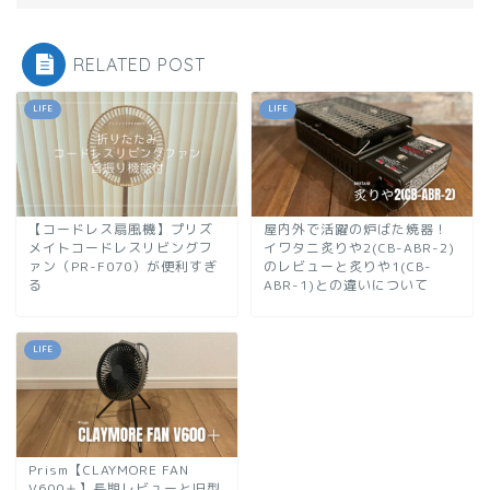
RELATED POST
LIFE
LIFE
【コードレス扇風機】プリズ
屋内外で活躍の炉ばた焼器！
メイトコードレスリビングフ
イワタニ炙りや2(CB-ABR-2)
ァン（PR-F070）が便利すぎ
のレビューと炙りや1(CB-
る
ABR-1)との違いについて
LIFE
Prism【CLAYMORE FAN
V600＋】長期レビューと旧型