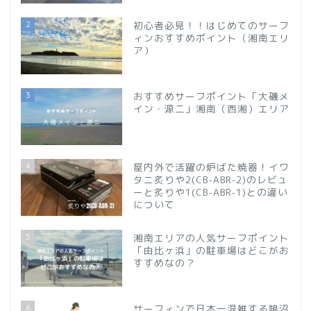
2
初心者必見！！はじめてのサーフ
ィンおすすめポイント（湘南エリ
ア）
3
おすすめサーフポイント「大磯メ
イン・源二」湘南（西湘）エリア
4
屋内外で活躍の炉ばた焼器！イワ
タニ炙りや2(CB-ABR-2)のレビュ
ーと炙りや1(CB-ABR-1)との違い
について
5
湘南エリアの人気サーフポイント
「由比ヶ浜」の駐車場はどこがお
すすめなの？
6
サーフィンで日本一混雑する鵠沼