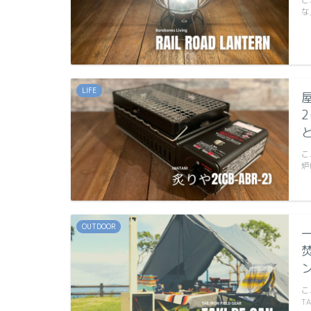
こ
な
LIFE
2
こ
炉
OUTDOOR
こ
T