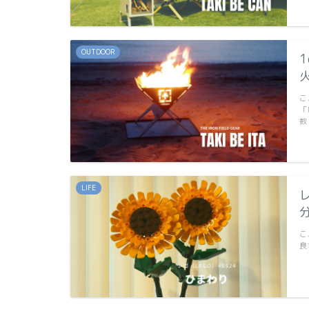
OUTDOOR
こ
「
数
LIFE
こ
良