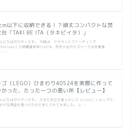
1cm以下に収納できる！？頑丈コンパクトな焚
火台「TAKI BE ITA（タキビイタ）」
んにちはガウディです。 今回は、クラウンドファンディング
Makuake」で目標達成率1000%、焚き火台カテゴリーでは支援者
・ …
レゴ（LEGO）ひまわり40524を実際に作って
分かった、たった一つの悪い所【レビュー】
んにちはガウディです。 たまたま立ち寄ったレゴ（LEGO）ショップで、
さげな商品を見つけたので手に入れてみました。 レ …