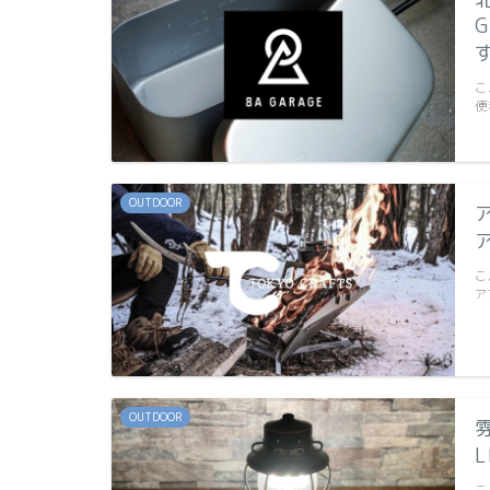
こ
便
OUTDOOR
こ
ア
OUTDOOR