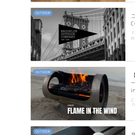
OUTDOOR
「
の
OUTDOOR
i
こ
「
OUTDOOR