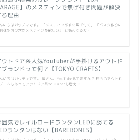
GARAGE】のメスティンで焦げ付き問題が解決
する理由
んにちはガウディです。 「メスティンがすぐ焦げ付く」 「パスタ作りに
利な水切り穴がメスティンが欲しい」 と悩んでる方 …
アウトドア系人気YouTuberが手掛けるアウトド
アブランドって何？【TOKYO CRAFTS】
んにちはガウディです。 皆さん、YouTube見てますか？ 昨今のアウトド
ブームもあってアウトドア系YouTuberも増え …
雰囲気でレイルロードランタンLEDに勝てる
LEDランタンはない【BAREBONES】