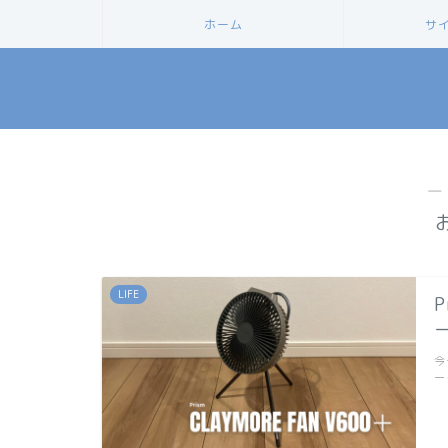
ホーム
サ
―
LIFE
P
今
ー