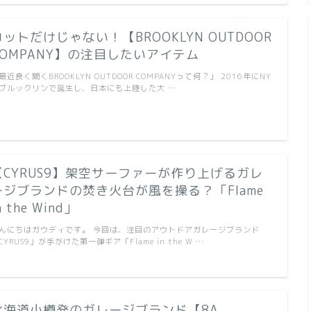
コットだけじゃない！【BROOKLYN OUTDOOR
COMPANY】の注目したいアイテム
最近良く聞くBROOKLYN OUTDOOR COMPANYって何？」 2016年にNY
ブルックリンで誕生し、日本にも上陸した大 …
【CYRUS9】架空サーファーが作り上げるガレ
ージブランドの焚き火台が風を操る？「Flame
n the Wind」
んにちはガウディです。 今回は、注目のアウトドアガレージブランド
CYRUS9」が手がけた第一弾ギア「Flame in the W …
北海道小樽発のガレージブランド【8A