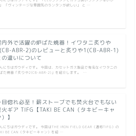
んにちはガウディです。 「LEDランタンでカッコ良いランタンないか
」 「ヴィンテージな雰囲気のランタンが欲しい」 と …
屋内外で活躍の炉ばた焼器！イワタニ炙りや
(CB-ABR-2)のレビューと炙りや1(CB-ABR-1)
との違いについて
んにちはガウディです。 今回は、カセットガス製品で有名なイワタニの
ばた焼器「炙りや2(CB-ABR-2)」を紹介します。 …
一目惚れ必至！薪ストーブでも焚火台でもない
焚火ギア TIFG【TAKI BE CAN（タキビーキャ
ン）】
んにちはガウディです。 今回はTHE IRON FIELD GEAR（通称TIFG）の
AKI BE CAN（タキビーキャン）を紹 …