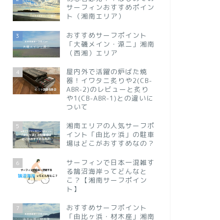
サーフィンおすすめポイン
ト（湘南エリア）
おすすめサーフポイント
3
「大磯メイン・源二」湘南
（西湘）エリア
屋内外で活躍の炉ばた焼
4
器！イワタニ炙りや2(CB-
ABR-2)のレビューと炙り
や1(CB-ABR-1)との違いに
ついて
湘南エリアの人気サーフポ
5
イント「由比ヶ浜」の駐車
場はどこがおすすめなの？
サーフィンで日本一混雑す
6
る鵠沼海岸ってどんなと
こ？【湘南サーフポイン
ト】
おすすめサーフポイント
7
「由比ヶ浜・材木座」湘南