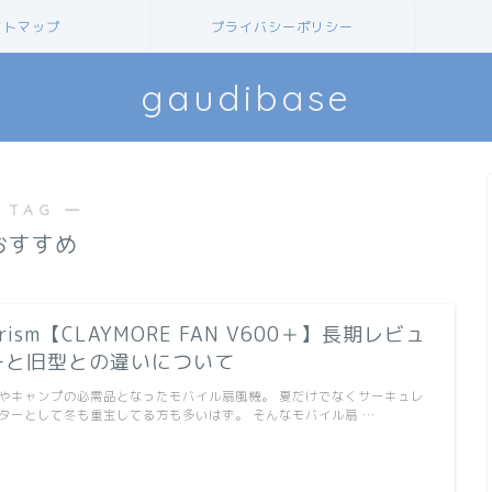
イトマップ
プライバシーポリシー
gaudibase
 TAG ―
おすすめ
rism【CLAYMORE FAN V600＋】長期レビュ
ーと旧型との違いについて
やキャンプの必需品となったモバイル扇風機。 夏だけでなくサーキュレ
ターとして冬も重宝してる方も多いはず。 そんなモバイル扇 …